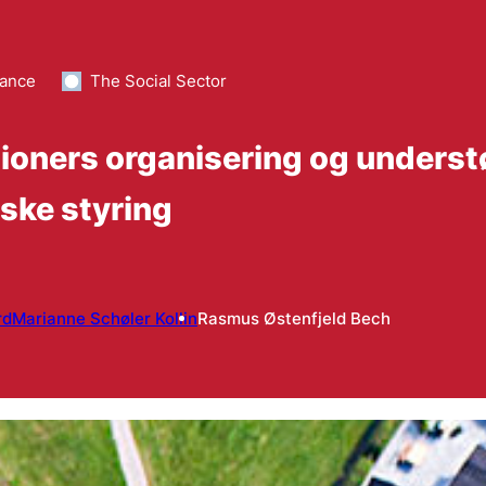
ance
The Social Sector
ners organisering og understø
ske styring
rd
Marianne Schøler Kollin
Rasmus Østenfjeld Bech