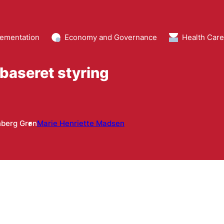
ementation
Economy and Governance
Health Car
ibaseret styring
nberg Grøn
Marie Henriette Madsen