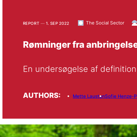
The Social Sector
REPORT
1. SEP 2022
Rømninger fra anbringels
En undersøgelse af definitio
AUTHORS:
Mette Lausten
Sofie Henze-