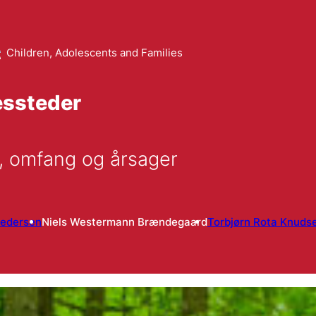
Children, Adolescents and Families
essteder
n, omfang og årsager
Pedersen
Niels Westermann Brændegaard
Torbjørn Rota Knuds