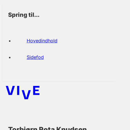
Spring til...
Hovedindhold
Sidefod
Torbjørn Rota Knudsen