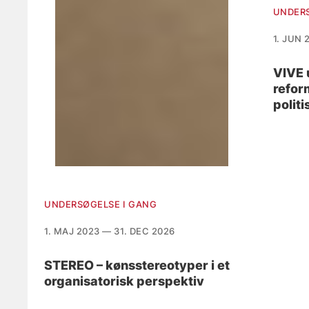
UNDERS
1. JUN 
VIVE 
refor
politi
UNDERSØGELSE I GANG
1. MAJ 2023 — 31. DEC 2026
STEREO – kønsstereotyper i et
organisatorisk perspektiv