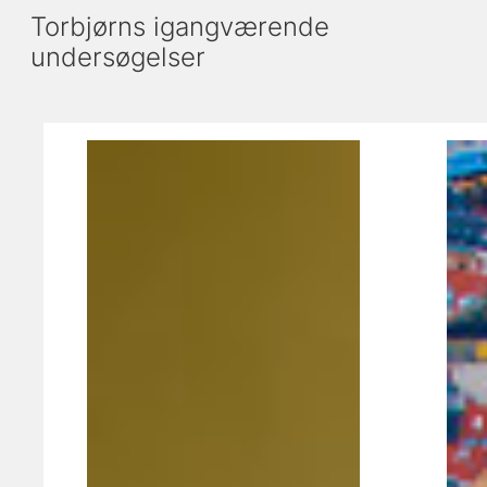
Torbjørns igangværende
undersøgelser
Viser slide 1 af 3