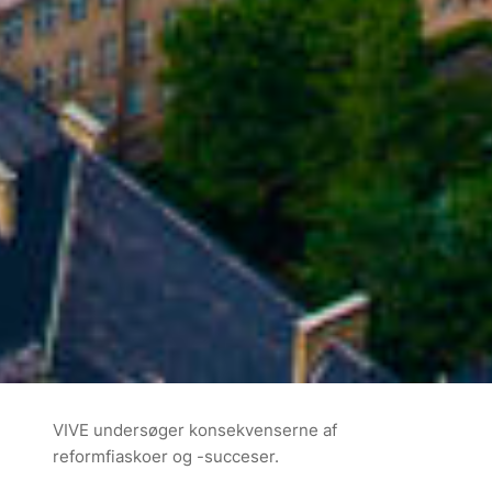
VIVE undersøger konsekvenserne af
reformfiaskoer og -succeser.