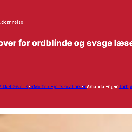
 uddannelse
over for ordblinde og svage læs
ikkel Giver Kjer
Morten Hjortskov Larsen
Amanda Engbo
Torbj