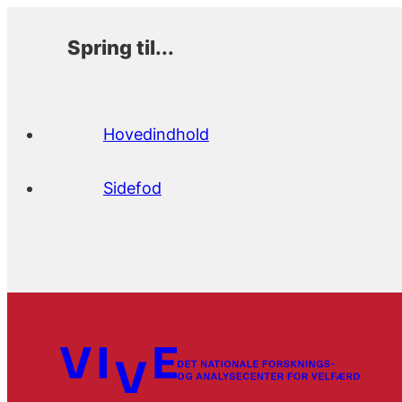
Spring til...
Hovedindhold
Sidefod