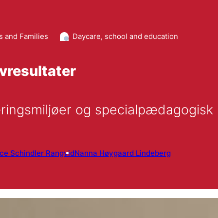
s and Families
Daycare, school and education
vresultater
æringsmiljøer og specialpædagogisk
ice Schindler Rangvid
Nanna Høygaard Lindeberg