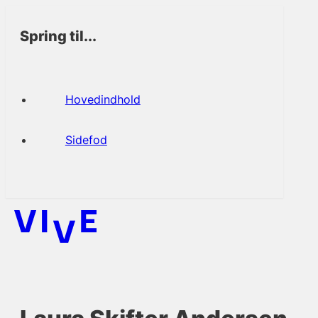
Spring til...
Hovedindhold
Sidefod