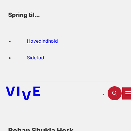
Spring til...
Hovedindhold
Sidefod
Rohan Shukla Hork