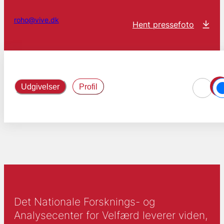
roho@vive.dk
Hent pressefoto
Udgivelser
Profil
Det Nationale Forsknings- og
Analysecenter for Velfærd leverer viden,