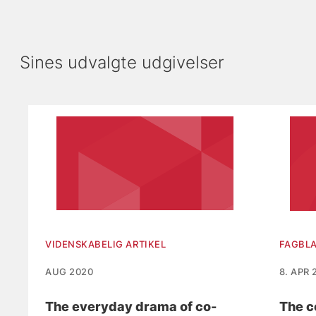
Sines udvalgte udgivelser
Viser slide 1 af 4
VIDENSKABELIG ARTIKEL
FAGBLA
AUG 2020
8. APR 
The everyday drama of co-
The c