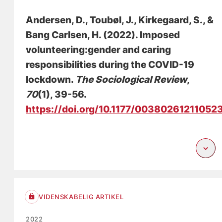
Andersen, D.
, Toubøl, J.
, Kirkegaard, S.
, &
Bang Carlsen, H. (2022).
Imposed
volunteering:gender and caring
responsibilities during the COVID-19
lockdown
.
The Sociological Review
,
70
(1), 39-56.
https://doi.org/10.1177/00380261211052
VIDENSKABELIG ARTIKEL
2022