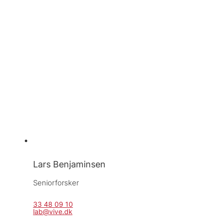
Lars Benjaminsen
Seniorforsker
33 48 09 10
lab@vive.dk