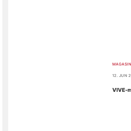
MAGASI
12. JUN 
VIVE-ma