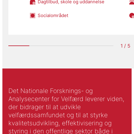
Dagtilbud, skole og uddannelse
Socialområdet
1 / 5
Det Nationale Forsknings- og
Analysecenter for Velfærd leverer viden,
der bidrager til at udvikle
velfærdssamfundet og til at styrke
kvalitetsudvikling, effektivisering og
styring i den offentlige sektor både i