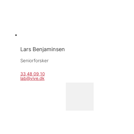
Lars Benjaminsen
Seniorforsker
33 48 09 10
lab@vive.dk