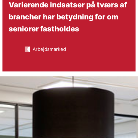
Varierende indsatser på tværs af
brancher har betydning for om
seniorer fastholdes
Arbejdsmarked