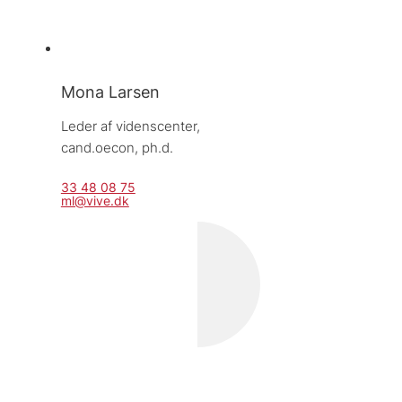
Mona Larsen
Leder af videnscenter, 
cand.oecon, ph.d.
33 48 08 75
ml@vive.dk