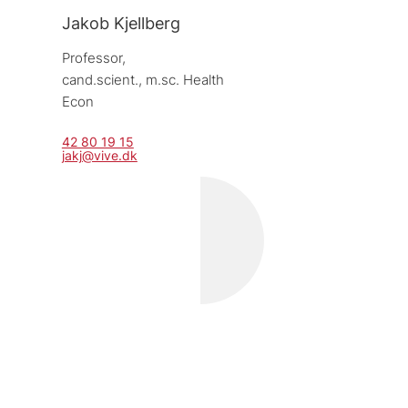
Jakob Kjellberg
Professor, 
cand.scient., m.sc. Health 
Econ
42 80 19 15
jakj@vive.dk