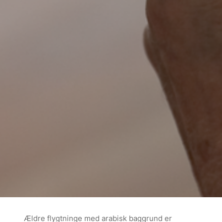
Ældre flygtninge med arabisk baggrund er