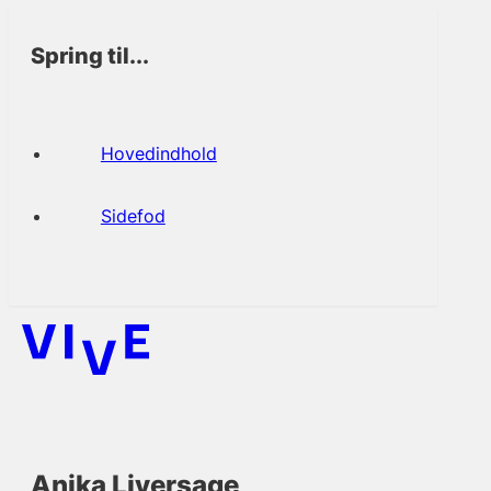
Spring til...
Hovedindhold
Sidefod
Anika Liversage