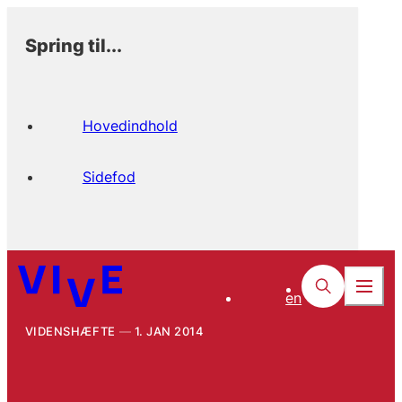
Spring til...
Hovedindhold
Sidefod
en
VIDENSHÆFTE
1. JAN 2014