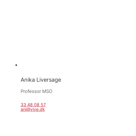
Anika Liversage
Professor MSO
33 48 08 57
ani@vive.dk