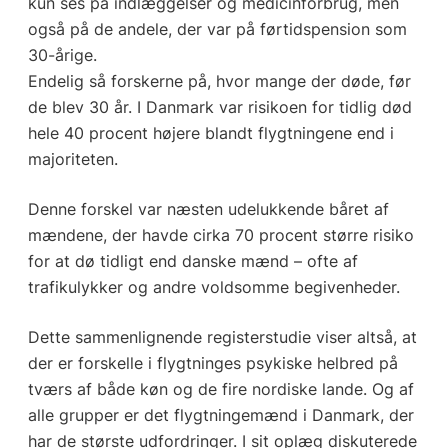
kun ses på indlæggelser og medicinforbrug, men
også på de andele, der var på førtidspension som
30-årige.
Endelig så forskerne på, hvor mange der døde, før
de blev 30 år. I Danmark var risikoen for tidlig død
hele 40 procent højere blandt flygtningene end i
majoriteten.
Denne forskel var næsten udelukkende båret af
mændene, der havde cirka 70 procent større risiko
for at dø tidligt end danske mænd – ofte af
trafikulykker og andre voldsomme begivenheder.
Dette sammenlignende registerstudie viser altså, at
der er forskelle i flygtninges psykiske helbred på
tværs af både køn og de fire nordiske lande. Og af
alle grupper er det flygtningemænd i Danmark, der
har de største udfordringer. I sit oplæg diskuterede