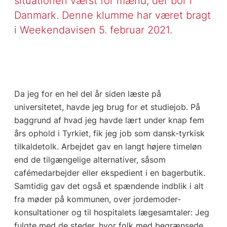
situationen værst for mænd, der bor i
Danmark. Denne klumme har været bragt
i Weekendavisen 5. februar 2021.
Da jeg for en hel del år siden læste på
universitetet, havde jeg brug for et studiejob. På
baggrund af hvad jeg havde lært under knap fem
års ophold i Tyrkiet, fik jeg job som dansk-tyrkisk
tilkaldetolk. Arbejdet gav en langt højere timeløn
end de tilgængelige alternativer, såsom
cafémedarbejder eller ekspedient i en bagerbutik.
Samtidig gav det også et spændende indblik i alt
fra møder på kommunen, over jordemoder-
konsultationer og til hospitalets lægesamtaler: Jeg
fulgte med de steder, hvor folk med begrænsede