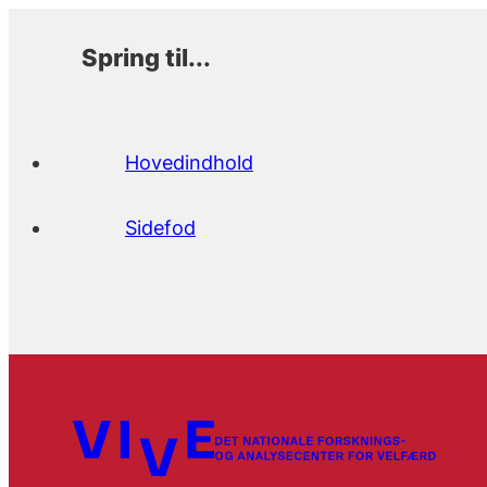
Spring til...
Hovedindhold
Sidefod