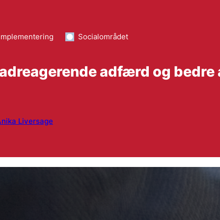
implementering
Socialområdet
udadreagerende adfærd og bedre 
nika Liversage