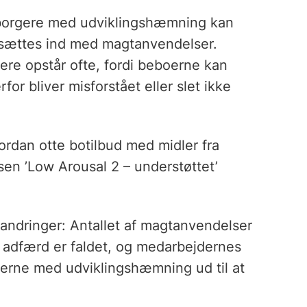
t borgere med udviklingshæmning kan
sættes ind med magtanvendelser.
e opstår ofte, fordi beboerne kan
or bliver misforstået eller slet ikke
vordan otte botilbud med midler fra
sen ’Low Arousal 2 – understøttet’
orandringer: Antallet af magtanvendelser
 adfærd er faldet, og medarbejdernes
rgerne med udviklingshæmning ud til at