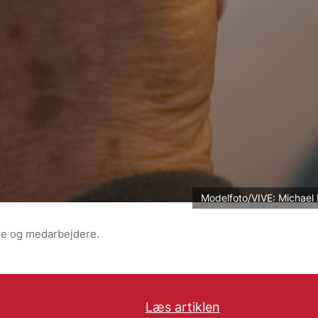
Modelfoto/VIVE: Michael
ere og medarbejdere.
Læs artiklen