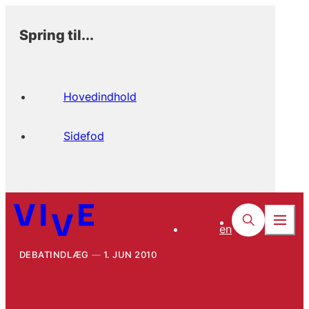
Spring til...
Hovedindhold
Sidefod
en
DEBATINDLÆG
1. JUN 2010