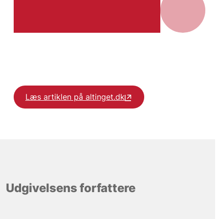
Læs artiklen på altinget.dk
Udgivelsens forfattere