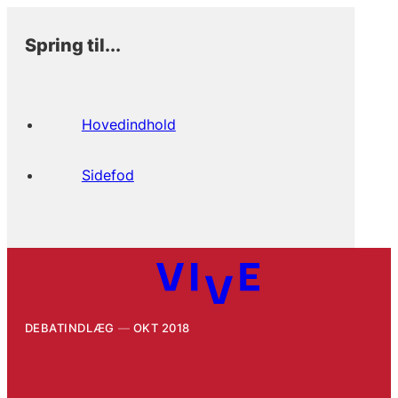
Spring til...
Hovedindhold
Sidefod
DEBATINDLÆG
OKT 2018