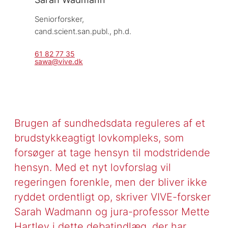
Seniorforsker, 
cand.scient.san.publ., ph.d.
61 82 77 35
sawa@vive.dk
Brugen af sundhedsdata reguleres af et
brudstykkeagtigt lovkompleks, som
forsøger at tage hensyn til modstridende
hensyn. Med et nyt lovforslag vil
regeringen forenkle, men der bliver ikke
ryddet ordentligt op, skriver VIVE-forsker
Sarah Wadmann og jura-professor Mette
Hartlev i dette debatindlæg, der har