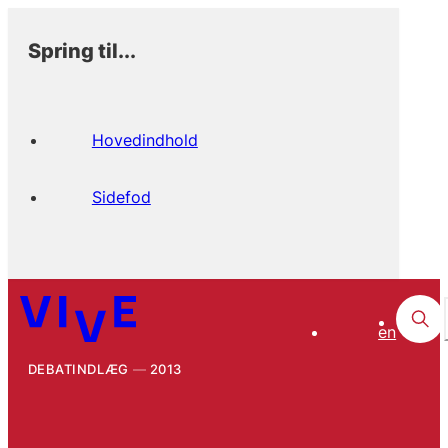
Spring til...
Hovedindhold
Sidefod
en
DEBATINDLÆG
2013