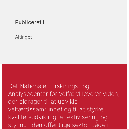
Publiceret i
Altinget
Det Nationale Forsknings- og
Analysecenter for Velfærd leverer viden,
der bidrager til at udvikle
velfærdssamfundet og til at styrke
kvalitetsudvikling, effektivisering og
styring i den offentlige sektor både i