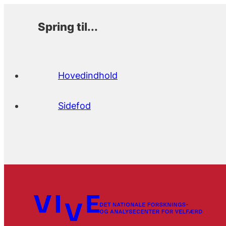
Spring til...
Hovedindhold
Sidefod