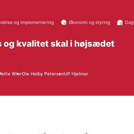
edelse og implementering
Økonomi og styring
Dagt
is og kvalitet skal i højsædet
Mette Wier
Ole Helby Petersen
Ulf Hjelmar