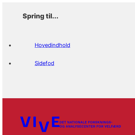
Spring til...
Hovedindhold
Sidefod