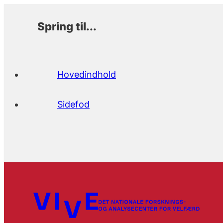
Spring til...
Hovedindhold
Sidefod