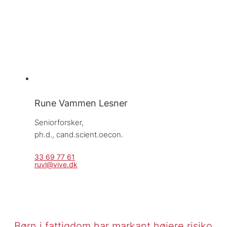
Rune Vammen Lesner
Seniorforsker, 
ph.d., cand.scient.oecon.
33 69 77 61
ruvl@vive.dk
Børn i fattigdom har markant højere risiko