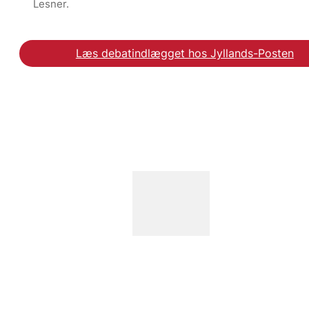
Lesner.
Læs debatindlægget hos Jyllands-Posten