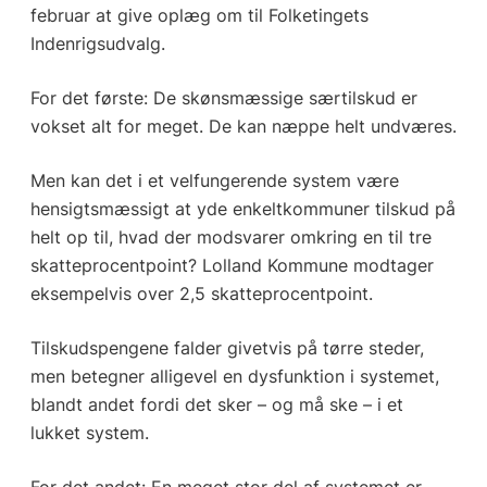
februar at give oplæg om til Folketingets
Indenrigsudvalg.
For det første: De skønsmæssige særtilskud er
vokset alt for meget. De kan næppe helt undværes.
Men kan det i et velfungerende system være
hensigtsmæssigt at yde enkeltkommuner tilskud på
helt op til, hvad der modsvarer omkring en til tre
skatteprocentpoint? Lolland Kommune modtager
eksempelvis over 2,5 skatteprocentpoint.
Tilskudspengene falder givetvis på tørre steder,
men betegner alligevel en dysfunktion i systemet,
blandt andet fordi det sker – og må ske – i et
lukket system.
For det andet: En meget stor del af systemet er