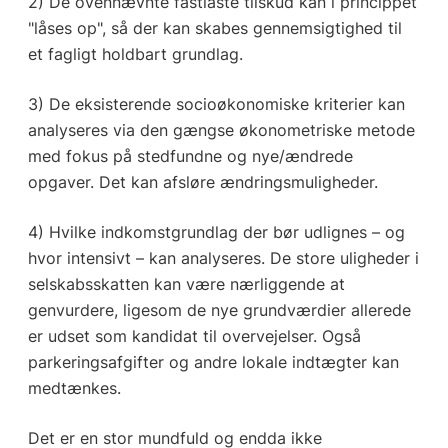
2) De ovennævnte fastlåste tilskud kan i princippet
"låses op", så der kan skabes gennemsigtighed til
et fagligt holdbart grundlag.
3) De eksisterende socioøkonomiske kriterier kan
analyseres via den gængse økonometriske metode
med fokus på stedfundne og nye/ændrede
opgaver. Det kan afsløre ændringsmuligheder.
4) Hvilke indkomstgrundlag der bør udlignes – og
hvor intensivt – kan analyseres. De store uligheder i
selskabsskatten kan være nærliggende at
genvurdere, ligesom de nye grundværdier allerede
er udset som kandidat til overvejelser. Også
parkeringsafgifter og andre lokale indtægter kan
medtænkes.
Det er en stor mundfuld og endda ikke