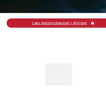
Læs debatindlægget i Altinget