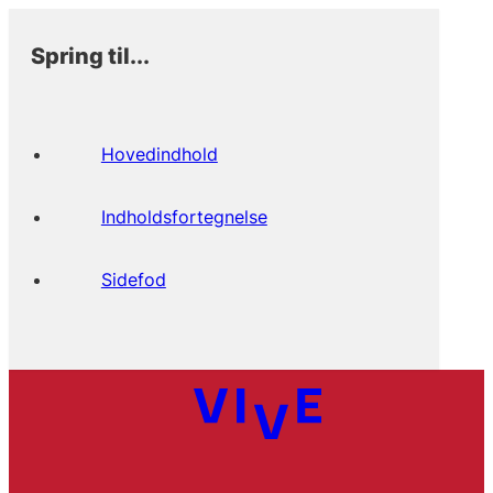
Spring til...
Hovedindhold
Indholdsfortegnelse
Sidefod