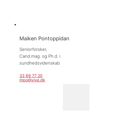
Maiken Pontoppidan
Seniorforsker, 
Cand.mag. og Ph.d. i 
sundhedsvidenskab
33 69 77 20
mpo@vive.dk