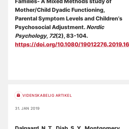
Families- A Mixed Methods study of
Mother/Child Dyadic Functioning,
Parental Symptom Levels and Children’s
Psychosocial Adjustment
.
Nordic
Psychology
,
72
(2), 83-104.
https://doi.org/10.1080/19012276.2019.1
VIDENSKABELIG ARTIKEL
31. JAN 2019
Dalgaard, N. T.
, Diab, S. Y., Montgomery,