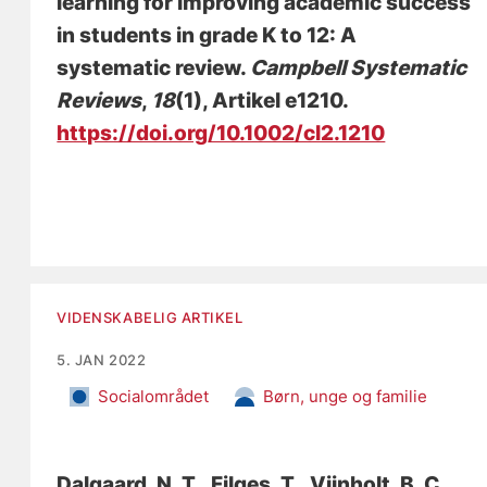
learning for improving academic success
in students in grade K to 12: A
systematic review
.
Campbell Systematic
Reviews
,
18
(1), Artikel e1210.
https://doi.org/10.1002/cl2.1210
VIDENSKABELIG ARTIKEL
5. JAN 2022
Socialområdet
Børn, unge og familie
Dalgaard, N. T.
, Filges, T.
, Viinholt, B. C.