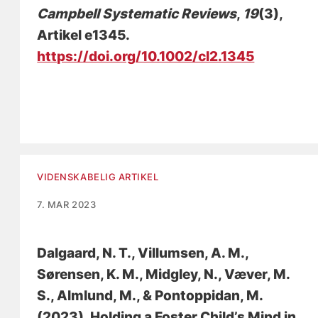
Campbell Systematic Reviews
,
19
(3),
Artikel e1345.
https://doi.org/10.1002/cl2.1345
VIDENSKABELIG ARTIKEL
7. MAR 2023
Dalgaard, N. T.
, Villumsen, A. M.
,
Sørensen, K. M., Midgley, N., Væver, M.
S.
, Almlund, M.
, & Pontoppidan, M.
(2023).
Holding a Foster Child’s Mind in