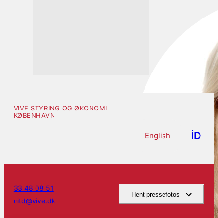
VIVE STYRING OG ØKONOMI
KØBENHAVN
English
33 48 08 51
Hent pressefotos
nitd@vive.dk