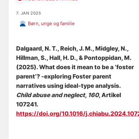
7. JAN 2025
Børn, unge og familie
Dalgaard, N. T.
, Reich, J. M.
, Midgley, N.,
Hillman, S., Hall, H. D.
, & Pontoppidan, M.
(2025).
What does it mean to be a ‘foster
parent’? -exploring Foster parent
narratives using ideal-type analysis
.
Child abuse and neglect
,
160
, Artikel
107241.
https://doi.org/10.1016/j.chiabu.2024.10