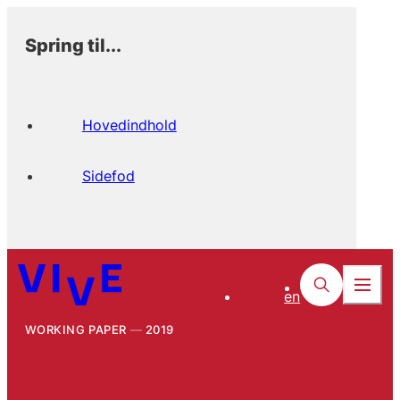
Spring til...
Hovedindhold
Sidefod
en
WORKING PAPER
2019