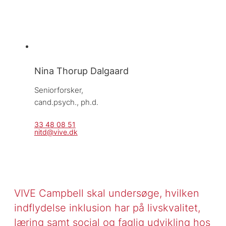
Nina Thorup Dalgaard
Seniorforsker, 
cand.psych., ph.d.
33 48 08 51
nitd@vive.dk
VIVE Campbell skal undersøge, hvilken
indflydelse inklusion har på livskvalitet,
læring samt social og faglig udvikling hos