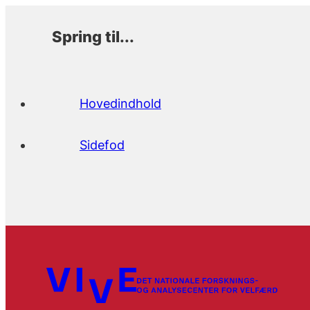
Spring til...
Hovedindhold
Sidefod