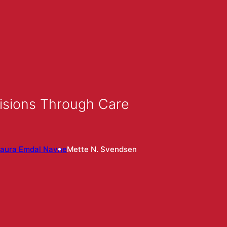
cisions Through Care
Laura Emdal Navne
Mette N. Svendsen