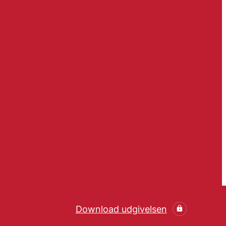
Download udgivelsen
Hent den videnskabelig