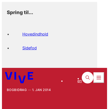
Spring til...
Hovedindhold
Sidefod
en
BOGBIDRAG
1. JAN 2014