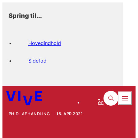
Spring til...
Hovedindhold
Sidefod
en
PH.D.-AFHANDLING
16. APR 2021