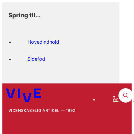
Spring til...
Hovedindhold
Sidefod
en
VIDENSKABELIG ARTIKEL
1992