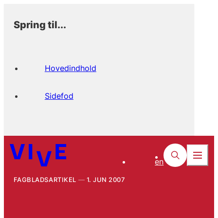
Spring til...
Hovedindhold
Sidefod
en
FAGBLADSARTIKEL
1. JUN 2007