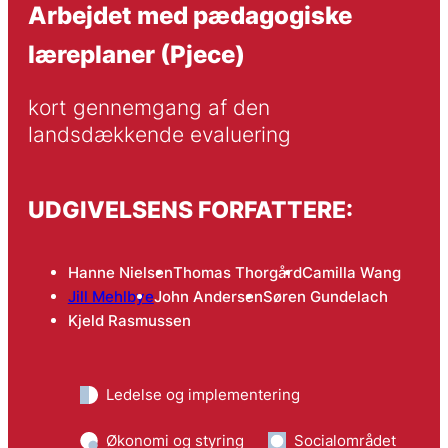
Arbejdet med pædagogiske
læreplaner (Pjece)
kort gennemgang af den 
landsdækkende evaluering
UDGIVELSENS FORFATTERE:
Hanne Nielsen
Thomas Thorgård
Camilla Wang
Jill Mehlbye
John Andersen
Søren Gundelach
Kjeld Rasmussen
Ledelse og implementering
Økonomi og styring
Socialområdet