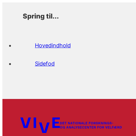
Spring til...
Hovedindhold
Sidefod