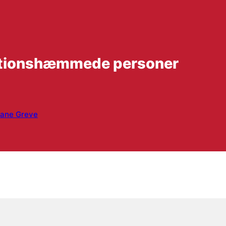
ktionshæmmede personer
Jane Greve