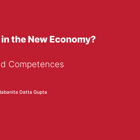
 in the New Economy?
and Competences
abanita Datta Gupta