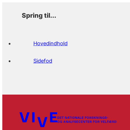
Spring til...
Hovedindhold
Sidefod