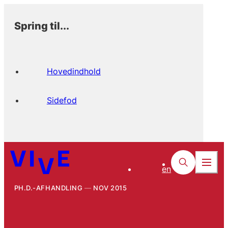
Spring til...
Hovedindhold
Sidefod
en
PH.D.-AFHANDLING
NOV 2015