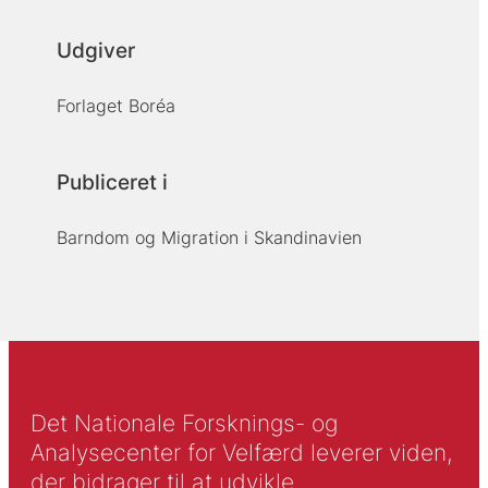
Udgiver
Forlaget Boréa
Publiceret i
Barndom og Migration i Skandinavien
Det Nationale Forsknings- og
Analysecenter for Velfærd leverer viden,
der bidrager til at udvikle