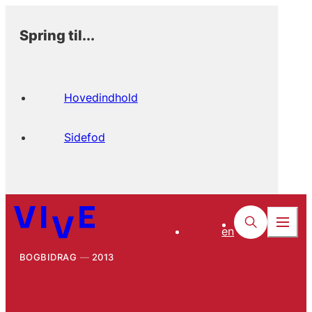
Spring til...
Hovedindhold
Sidefod
en
BOGBIDRAG
2013