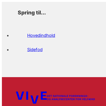
Spring til...
Hovedindhold
Sidefod