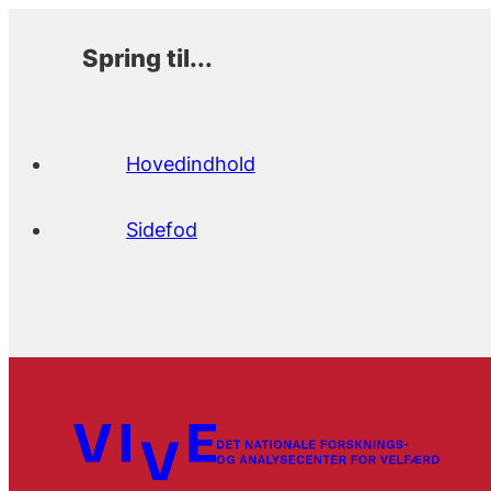
Spring til...
Hovedindhold
Sidefod