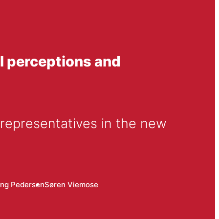
l perceptions and
epresentatives in the new 
ng Pedersen
Søren Viemose