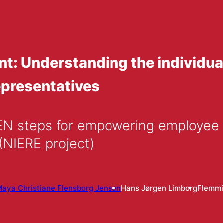
t: Understanding the individua
epresentatives
N steps for empowering employee r
 (NIERE project)
aya Christiane Flensborg Jensen
Hans Jørgen Limborg
Flemmi