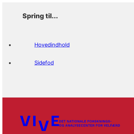
Spring til...
Hovedindhold
Sidefod