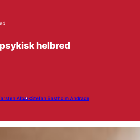
ked
 psykisk helbred
Karsten Albæk
Stefan Bastholm Andrade