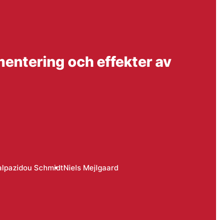
mentering och effekter av
alpazidou Schmidt
Niels Mejlgaard