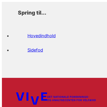
Spring til...
Hovedindhold
Sidefod