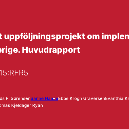
tt uppföljningsprojekt om imple
erige. Huvudrapport
/15:RFR5
ds P. Sørensen
Sanne Haase
Ebbe Krogh Graversen
Evanthia K
omas Kjeldager Ryan