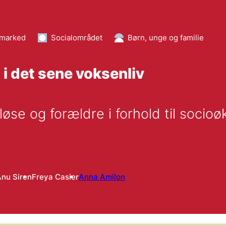
smarked
Socialområdet
Børn, unge og familie
i det sene voksenliv
se og forældre i forhold til socioøk
e
nu Siren
Freya Casier
Anna Amilon