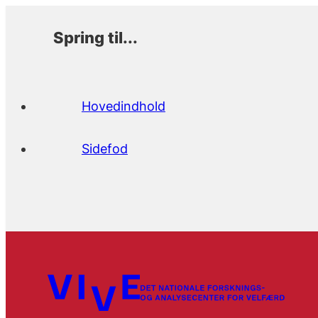
Spring til...
Hovedindhold
Sidefod