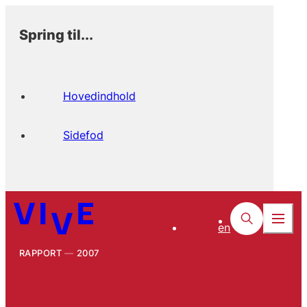
Spring til...
Hovedindhold
Sidefod
en
RAPPORT
2007